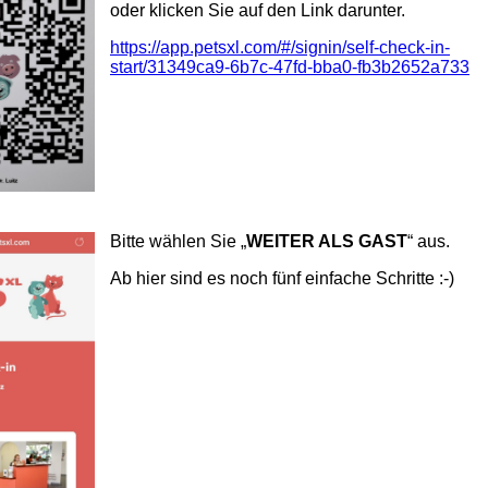
oder klicken Sie auf den Link darunter.
https://app.petsxl.com/#/signin/self-check-in-
start/31349ca9-6b7c-47fd-bba0-fb3b2652a733
Bitte wählen Sie „
WEITER ALS GAST
“ aus.
Ab hier sind es noch fünf einfache Schritte :-)